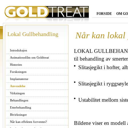
FORSIDE
OM G
Når kan lokal
Lokal Gullbehandling
LOKAL GULLBEHANDLI
Introduksjon
Animationsfilm om Goldtreat
til behandling av smerter
Historien
Slitasjegikt i hofter, 
Forskningen
Implantaterne
Slitasjegikt i ryggsøy
Anvendelse
Virkningen
Ustabilitet mellom sist
Behandlingen
Etterbehandling
Bivirkninger
Når kan effekten forventes?
Bildene viser en modell a